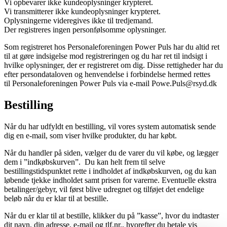
Vi opbevarer ikke kundeoplysninger krypteret.
Vi transmitterer ikke kundeoplysninger krypteret.
Oplysningerne videregives ikke til tredjemand.
Der registreres ingen personfølsomme oplysninger.
Som registreret hos Personaleforeningen Power Puls har du altid ret
til at gøre indsigelse mod registreringen og du har ret til indsigt i
hvilke oplysninger, der er registreret om dig. Disse rettigheder har du
efter persondataloven og henvendelse i forbindelse hermed rettes
til Personaleforeningen Power Puls via e-mail Powe.Puls@rsyd.dk
Bestilling
Når du har udfyldt en bestilling, vil vores system automatisk sende
dig en e-mail, som viser hvilke produkter, du har købt.
Når du handler på siden, vælger du de varer du vil købe, og lægger
dem i ”indkøbskurven”. Du kan helt frem til selve
bestillingstidspunktet rette i indholdet af indkøbskurven, og du kan
løbende tjekke indholdet samt prisen for varerne. Eventuelle ekstra
betalinger/gebyr, vil først blive udregnet og tilføjet det endelige
beløb når du er klar til at bestille.
Når du er klar til at bestille, klikker du på ”kasse”, hvor du indtaster
dit navn, din adresse, e-mail og tlf.nr., hvorefter du betale vis