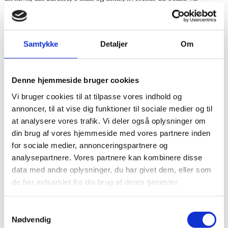
mobilpay og du modtager en mail med dit køb.
Betaling
Samtykke
Detaljer
Om
Personaleforeningen Power Puls modtager kun MobilePay
Denne hjemmeside bruger cookies
Betalingen vil først blive trukket fra din konto, når ordren bliver
afsendt.
Vi bruger cookies til at tilpasse vores indhold og
annoncer, til at vise dig funktioner til sociale medier og til
Når du har bestilt dine varer, vil du kort tid efter modtage en
ordrebekræftelse på den e-mail du har angivet.
at analysere vores trafik. Vi deler også oplysninger om
din brug af vores hjemmeside med vores partnere inden
Modtager du ikke en ordrebekræftelse indenfor 60 minutter, bedes
for sociale medier, annonceringspartnere og
du sende os en e-mail.
analysepartnere. Vores partnere kan kombinere disse
Personaleforeningen Powerpuls forbeholder sig retten til at ændre
data med andre oplysninger, du har givet dem, eller som
priserne hvis det bliver nødvendigt.
de har indsamlet fra din brug af deres tjenester.
Levering
Samtykkevalg
Billetter og andre virtuelle produkter leveres efter betaling er
Nødvendig
gennemført.